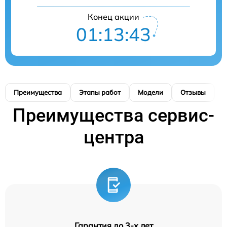
Конец акции
01:13:42
Преимущества
Этапы работ
Модели
Отзывы
К
Преимущества сервис-
центра
Гарантия до 3-х лет